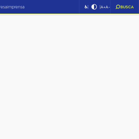
|
|
resa
imprensa
♿
A+
A-
BUSCA