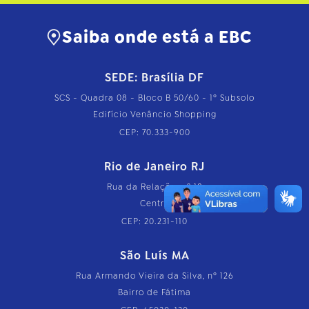
Saiba onde está a EBC
SEDE: Brasília DF
SCS - Quadra 08 - Bloco B 50/60 - 1º Subsolo
Edifício Venâncio Shopping
CEP: 70.333-900
Rio de Janeiro RJ
Rua da Relação, nº 18
Centro
CEP: 20.231-110
São Luís MA
Rua Armando Vieira da Silva, nº 126
Bairro de Fátima