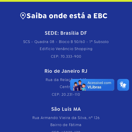
Saiba onde está a EBC
SEDE: Brasília DF
SCS - Quadra 08 - Bloco B 50/60 - 1º Subsolo
Edifício Venâncio Shopping
CEP: 70.333-900
Rio de Janeiro RJ
Rua da Relação, nº 18
Centro
CEP: 20.231-110
São Luís MA
Rua Armando Vieira da Silva, nº 126
Bairro de Fátima