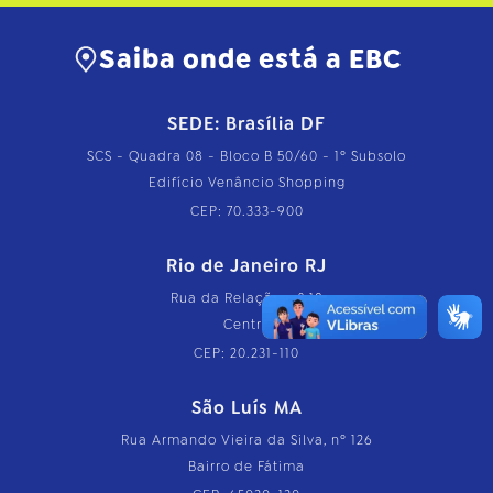
Saiba onde está a EBC
SEDE: Brasília DF
SCS - Quadra 08 - Bloco B 50/60 - 1º Subsolo
Edifício Venâncio Shopping
CEP: 70.333-900
Rio de Janeiro RJ
Rua da Relação, nº 18
Centro
CEP: 20.231-110
São Luís MA
Rua Armando Vieira da Silva, nº 126
Bairro de Fátima