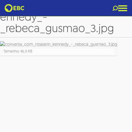
conversa_com_roseann_k
ennedy_-
_rebeca_gusmao_3.jpg
C
Tamanho: 46.0 KB
l
i
q
u
e
p
a
r
a
v
e
r
a
i
m
a