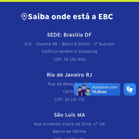
Saiba onde está a EBC
SEDE: Brasília DF
SCS - Quadra 08 - Bloco B 50/60 - 1º Subsolo
Edifício Venâncio Shopping
CEP: 70.333-900
Rio de Janeiro RJ
Rua da Relação, nº 18
Centro
CEP: 20.231-110
São Luís MA
Rua Armando Vieira da Silva, nº 126
Bairro de Fátima