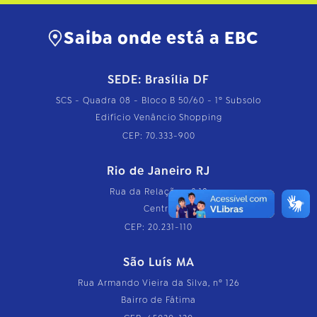
Saiba onde está a EBC
SEDE: Brasília DF
SCS - Quadra 08 - Bloco B 50/60 - 1º Subsolo
Edifício Venâncio Shopping
CEP: 70.333-900
Rio de Janeiro RJ
Rua da Relação, nº 18
Centro
CEP: 20.231-110
São Luís MA
Rua Armando Vieira da Silva, nº 126
Bairro de Fátima