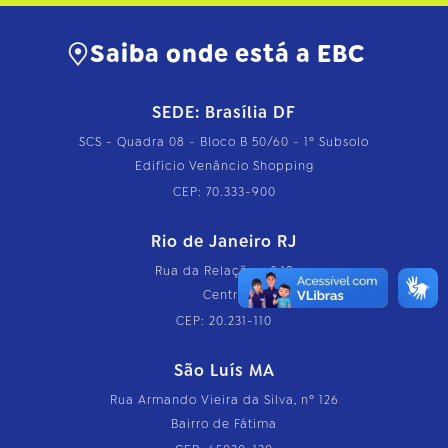
Saiba onde está a EBC
SEDE: Brasília DF
SCS - Quadra 08 - Bloco B 50/60 - 1º Subsolo
Edifício Venâncio Shopping
CEP: 70.333-900
Rio de Janeiro RJ
Rua da Relação, nº 18
Centro
CEP: 20.231-110
São Luís MA
Rua Armando Vieira da Silva, nº 126
Bairro de Fátima