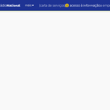
|
|
rádio
Nacional
carta de serviços
acesso à informação
a emp
mais