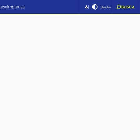
|
|
resa
imprensa
♿
A+
A-
BUSCA