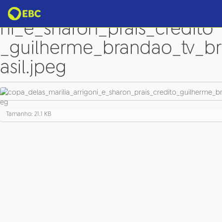
copa_delas_marilia_arrigo
ni_e_sharon_prais_credito
_guilherme_brandao_tv_br
asil.jpeg
C
Tamanho: 21.1 KB
l
i
q
u
e
p
a
r
a
v
e
r