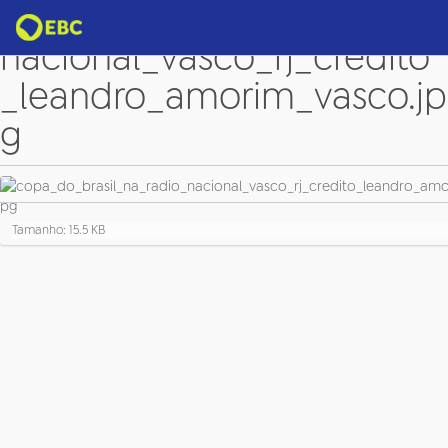
copa_do_brasil_na_radio_
nacional_vasco_rj_credito
_leandro_amorim_vasco.jp
g
C
Tamanho: 15.5 KB
l
i
q
u
e
p
a
r
a
v
e
r