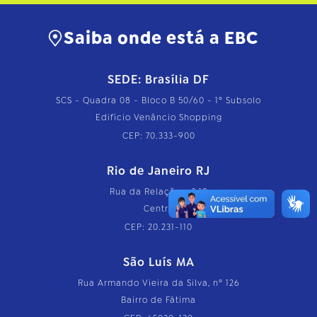
Saiba onde está a EBC
SEDE: Brasília DF
SCS - Quadra 08 - Bloco B 50/60 - 1º Subsolo
Edifício Venâncio Shopping
CEP: 70.333-900
Rio de Janeiro RJ
Rua da Relação, nº 18
Centro
CEP: 20.231-110
São Luís MA
Rua Armando Vieira da Silva, nº 126
Bairro de Fátima