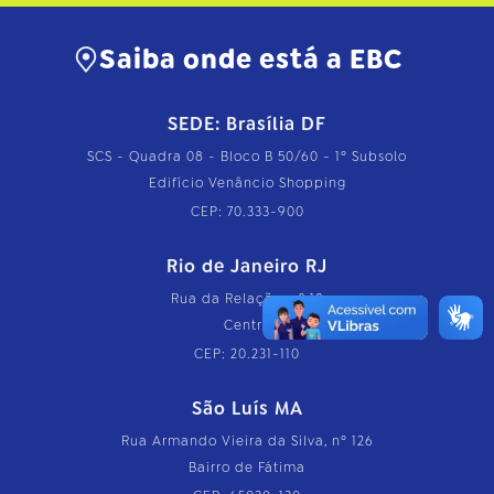
Saiba onde está a EBC
SEDE: Brasília DF
SCS - Quadra 08 - Bloco B 50/60 - 1º Subsolo
Edifício Venâncio Shopping
CEP: 70.333-900
Rio de Janeiro RJ
Rua da Relação, nº 18
Centro
CEP: 20.231-110
São Luís MA
Rua Armando Vieira da Silva, nº 126
Bairro de Fátima