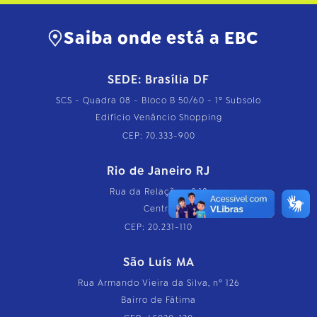
Saiba onde está a EBC
SEDE: Brasília DF
SCS - Quadra 08 - Bloco B 50/60 - 1º Subsolo
Edifício Venâncio Shopping
CEP: 70.333-900
Rio de Janeiro RJ
Rua da Relação, nº 18
Centro
CEP: 20.231-110
São Luís MA
Rua Armando Vieira da Silva, nº 126
Bairro de Fátima