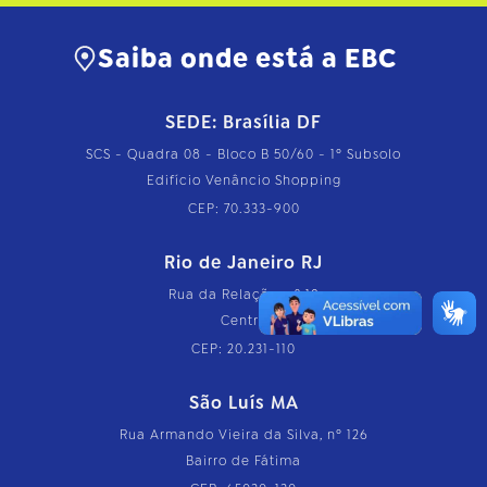
Saiba onde está a EBC
SEDE: Brasília DF
SCS - Quadra 08 - Bloco B 50/60 - 1º Subsolo
Edifício Venâncio Shopping
CEP: 70.333-900
Rio de Janeiro RJ
Rua da Relação, nº 18
Centro
CEP: 20.231-110
São Luís MA
Rua Armando Vieira da Silva, nº 126
Bairro de Fátima