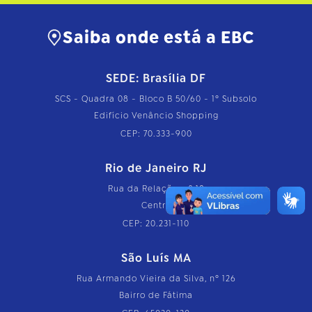
Saiba onde está a EBC
SEDE: Brasília DF
SCS - Quadra 08 - Bloco B 50/60 - 1º Subsolo
Edifício Venâncio Shopping
CEP: 70.333-900
Rio de Janeiro RJ
Rua da Relação, nº 18
Centro
CEP: 20.231-110
São Luís MA
Rua Armando Vieira da Silva, nº 126
Bairro de Fátima