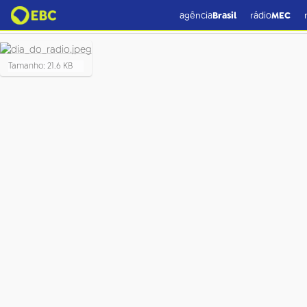
dia_do_radio.jpeg
agência
Brasil
rádio
MEC
C
Tamanho: 21.6 KB
l
i
q
u
e
p
a
r
a
v
e
r
a
i
m
a
g
e
m
n