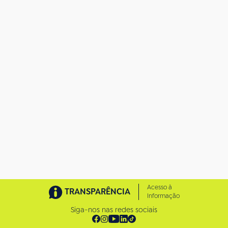
o
t
a
m
a
n
h
o
c
o
m
p
l
e
t
o
…
Acesso à
TRANSPARÊNCIA
Informação
Siga-nos nas redes sociais