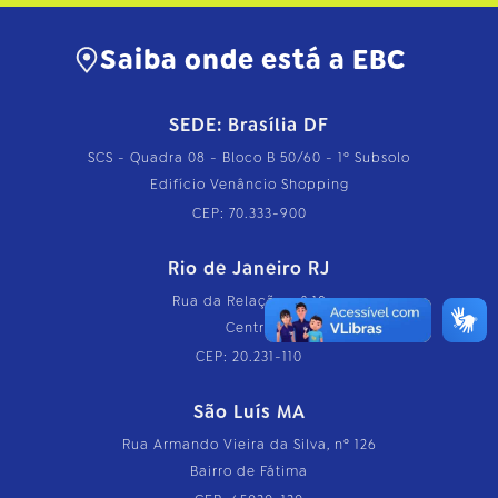
Saiba onde está a EBC
SEDE: Brasília DF
SCS - Quadra 08 - Bloco B 50/60 - 1º Subsolo
Edifício Venâncio Shopping
CEP: 70.333-900
Rio de Janeiro RJ
Rua da Relação, nº 18
Centro
CEP: 20.231-110
São Luís MA
Rua Armando Vieira da Silva, nº 126
Bairro de Fátima