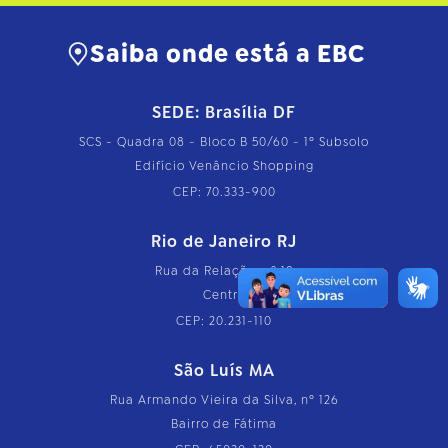
Saiba onde está a EBC
SEDE: Brasília DF
SCS - Quadra 08 - Bloco B 50/60 - 1º Subsolo
Edifício Venâncio Shopping
CEP: 70.333-900
Rio de Janeiro RJ
Rua da Relação, nº 18
Centro
CEP: 20.231-110
São Luís MA
Rua Armando Vieira da Silva, nº 126
Bairro de Fátima