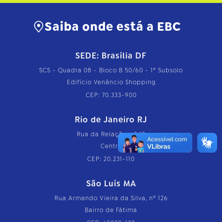
Saiba onde está a EBC
SEDE: Brasília DF
SCS - Quadra 08 - Bloco B 50/60 - 1º Subsolo
Edifício Venâncio Shopping
CEP: 70.333-900
Rio de Janeiro RJ
Rua da Relação, nº 18
Centro
CEP: 20.231-110
São Luís MA
Rua Armando Vieira da Silva, nº 126
Bairro de Fátima