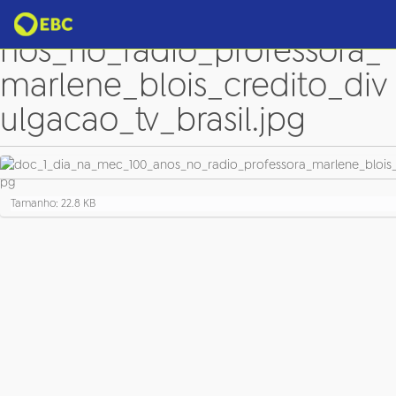
doc_1_dia_na_mec_100_a
nos_no_radio_professora_
marlene_blois_credito_div
ulgacao_tv_brasil.jpg
C
Tamanho: 22.8 KB
l
i
q
u
e
p
a
r
a
v
e
r