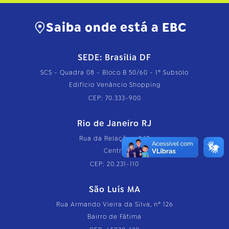
Saiba onde está a EBC
SEDE: Brasília DF
SCS - Quadra 08 - Bloco B 50/60 - 1º Subsolo
Edifício Venâncio Shopping
CEP: 70.333-900
Rio de Janeiro RJ
Rua da Relação, nº 18
Centro
CEP: 20.231-110
São Luís MA
Rua Armando Vieira da Silva, nº 126
Bairro de Fátima