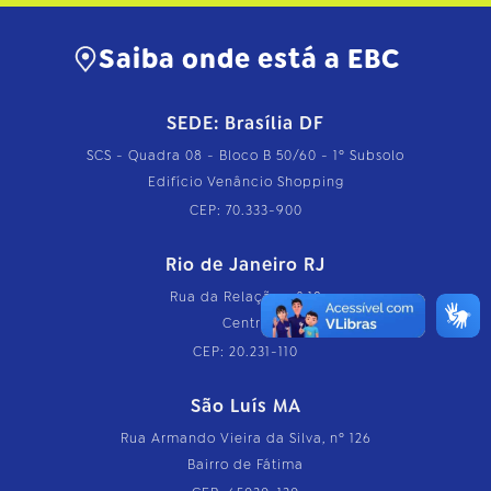
Saiba onde está a EBC
SEDE: Brasília DF
SCS - Quadra 08 - Bloco B 50/60 - 1º Subsolo
Edifício Venâncio Shopping
CEP: 70.333-900
Rio de Janeiro RJ
Rua da Relação, nº 18
Centro
CEP: 20.231-110
São Luís MA
Rua Armando Vieira da Silva, nº 126
Bairro de Fátima