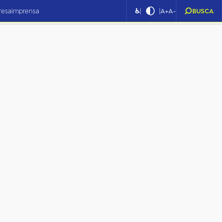
|
|
resa
imprensa
♿
A+
A-
BUSCA