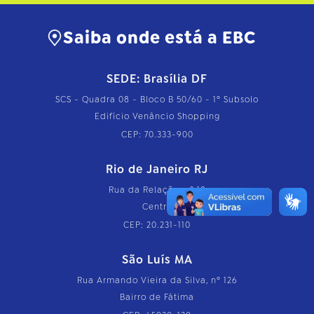
Saiba onde está a EBC
SEDE: Brasília DF
SCS - Quadra 08 - Bloco B 50/60 - 1º Subsolo
Edifício Venâncio Shopping
CEP: 70.333-900
Rio de Janeiro RJ
Rua da Relação, nº 18
Centro
CEP: 20.231-110
São Luís MA
Rua Armando Vieira da Silva, nº 126
Bairro de Fátima