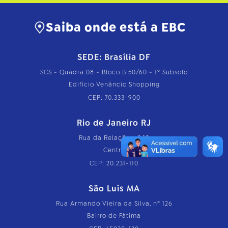
Saiba onde está a EBC
SEDE: Brasília DF
SCS - Quadra 08 - Bloco B 50/60 - 1º Subsolo
Edifício Venâncio Shopping
CEP: 70.333-900
Rio de Janeiro RJ
Rua da Relação, nº 18
Centro
CEP: 20.231-110
São Luís MA
Rua Armando Vieira da Silva, nº 126
Bairro de Fátima