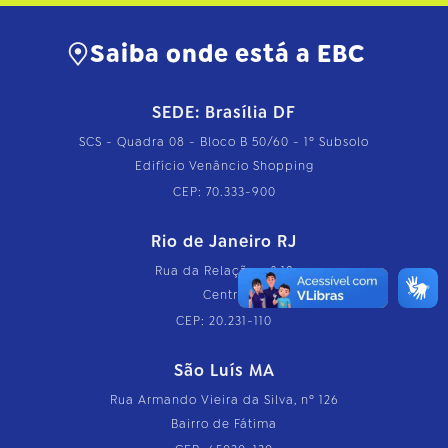
Saiba onde está a EBC
SEDE: Brasília DF
SCS - Quadra 08 - Bloco B 50/60 - 1º Subsolo
Edifício Venâncio Shopping
CEP: 70.333-900
Rio de Janeiro RJ
Rua da Relação, nº 18
Centro
CEP: 20.231-110
São Luís MA
Rua Armando Vieira da Silva, nº 126
Bairro de Fátima