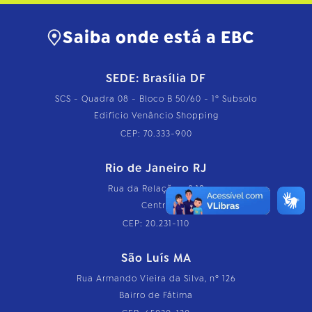
Saiba onde está a EBC
SEDE: Brasília DF
SCS - Quadra 08 - Bloco B 50/60 - 1º Subsolo
Edifício Venâncio Shopping
CEP: 70.333-900
Rio de Janeiro RJ
Rua da Relação, nº 18
Centro
CEP: 20.231-110
São Luís MA
Rua Armando Vieira da Silva, nº 126
Bairro de Fátima