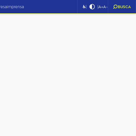
|
|
resa
imprensa
♿
A+
A-
BUSCA