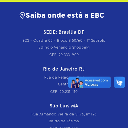
Saiba onde está a EBC
SEDE: Brasília DF
SCS - Quadra 08 - Bloco B 50/60 - 1º Subsolo
Edifício Venâncio Shopping
CEP: 70.333-900
Rio de Janeiro RJ
Rua da Relação, nº 18
Centro
CEP: 20.231-110
São Luís MA
Rua Armando Vieira da Silva, nº 126
Bairro de Fátima