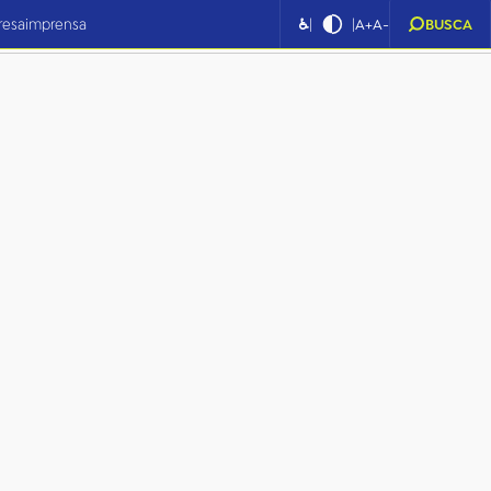
|
|
resa
imprensa
♿
A+
A-
BUSCA