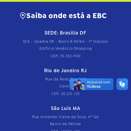
Saiba onde está a EBC
SEDE: Brasília DF
SCS - Quadra 08 - Bloco B 50/60 - 1º Subsolo
Edifício Venâncio Shopping
CEP: 70.333-900
Rio de Janeiro RJ
Rua da Relação, nº 18
Centro
CEP: 20.231-110
São Luís MA
Rua Armando Vieira da Silva, nº 126
Bairro de Fátima