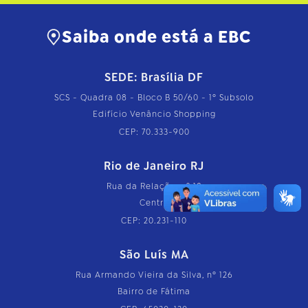
Saiba onde está a EBC
SEDE: Brasília DF
SCS - Quadra 08 - Bloco B 50/60 - 1º Subsolo
Edifício Venâncio Shopping
CEP: 70.333-900
Rio de Janeiro RJ
Rua da Relação, nº 18
Centro
CEP: 20.231-110
São Luís MA
Rua Armando Vieira da Silva, nº 126
Bairro de Fátima