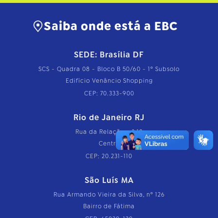
Saiba onde está a EBC
SEDE: Brasília DF
SCS - Quadra 08 - Bloco B 50/60 - 1º Subsolo
Edifício Venâncio Shopping
CEP: 70.333-900
Rio de Janeiro RJ
Rua da Relação, nº 18
Centro
CEP: 20.231-110
São Luís MA
Rua Armando Vieira da Silva, nº 126
Bairro de Fátima