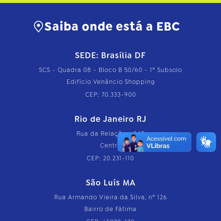
Saiba onde está a EBC
SEDE: Brasília DF
SCS - Quadra 08 - Bloco B 50/60 - 1º Subsolo
Edifício Venâncio Shopping
CEP: 70.333-900
Rio de Janeiro RJ
Rua da Relação, nº 18
Centro
CEP: 20.231-110
São Luís MA
Rua Armando Vieira da Silva, nº 126
Bairro de Fátima