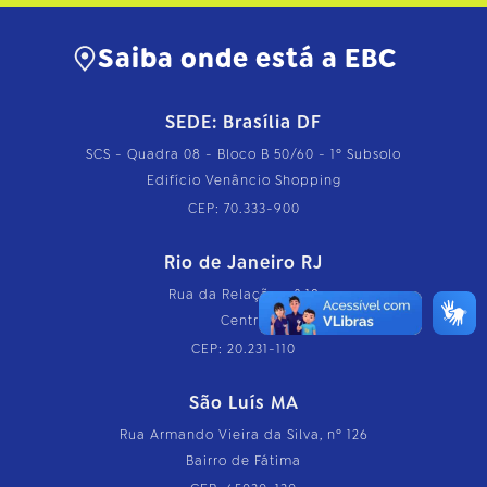
Saiba onde está a EBC
SEDE: Brasília DF
SCS - Quadra 08 - Bloco B 50/60 - 1º Subsolo
Edifício Venâncio Shopping
CEP: 70.333-900
Rio de Janeiro RJ
Rua da Relação, nº 18
Centro
CEP: 20.231-110
São Luís MA
Rua Armando Vieira da Silva, nº 126
Bairro de Fátima