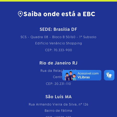
Saiba onde está a EBC
SEDE: Brasília DF
SCS - Quadra 08 - Bloco B 50/60 - 1º Subsolo
Edifício Venâncio Shopping
CEP: 70.333-900
Rio de Janeiro RJ
Rua da Relação, nº 18
Centro
CEP: 20.231-110
São Luís MA
Rua Armando Vieira da Silva, nº 126
Bairro de Fátima