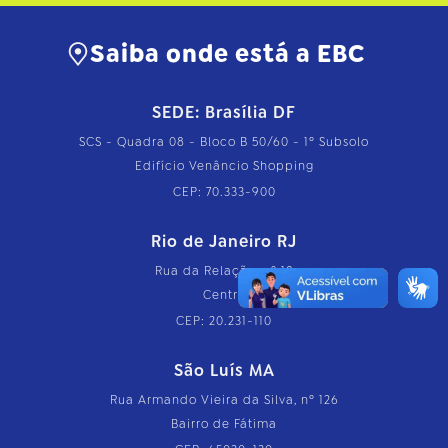
Saiba onde está a EBC
SEDE: Brasília DF
SCS - Quadra 08 - Bloco B 50/60 - 1º Subsolo
Edifício Venâncio Shopping
CEP: 70.333-900
Rio de Janeiro RJ
Rua da Relação, nº 18
Centro
CEP: 20.231-110
São Luís MA
Rua Armando Vieira da Silva, nº 126
Bairro de Fátima