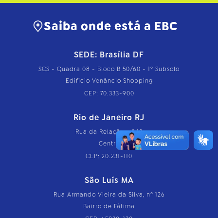
Saiba onde está a EBC
SEDE: Brasília DF
SCS - Quadra 08 - Bloco B 50/60 - 1º Subsolo
Edifício Venâncio Shopping
CEP: 70.333-900
Rio de Janeiro RJ
Rua da Relação, nº 18
Centro
CEP: 20.231-110
São Luís MA
Rua Armando Vieira da Silva, nº 126
Bairro de Fátima