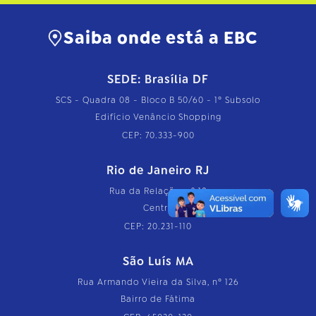
Saiba onde está a EBC
SEDE: Brasília DF
SCS - Quadra 08 - Bloco B 50/60 - 1º Subsolo
Edifício Venâncio Shopping
CEP: 70.333-900
Rio de Janeiro RJ
Rua da Relação, nº 18
Centro
CEP: 20.231-110
São Luís MA
Rua Armando Vieira da Silva, nº 126
Bairro de Fátima