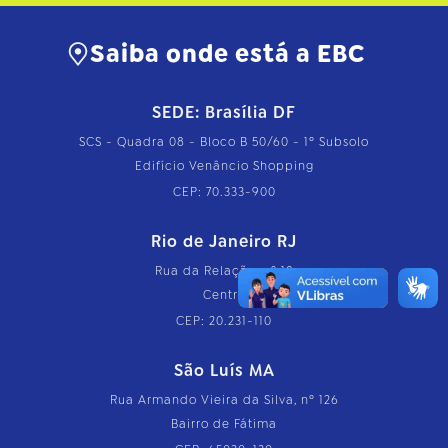
Saiba onde está a EBC
SEDE: Brasília DF
SCS - Quadra 08 - Bloco B 50/60 - 1º Subsolo
Edifício Venâncio Shopping
CEP: 70.333-900
Rio de Janeiro RJ
Rua da Relação, nº 18
Centro
CEP: 20.231-110
São Luís MA
Rua Armando Vieira da Silva, nº 126
Bairro de Fátima