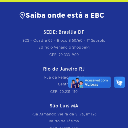
Saiba onde está a EBC
SEDE: Brasília DF
SCS - Quadra 08 - Bloco B 50/60 - 1º Subsolo
Edifício Venâncio Shopping
CEP: 70.333-900
Rio de Janeiro RJ
Rua da Relação, nº 18
Centro
CEP: 20.231-110
São Luís MA
Rua Armando Vieira da Silva, nº 126
Bairro de Fátima