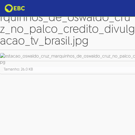
estacao_oswaldo_cruz_ma
rquinhos_de_oswaldo_cru
z_no_palco_credito_divulg
acao_tv_brasil.jpg
C
Tamanho: 26.0 KB
l
i
q
u
e
p
a
r
a
v
e
r