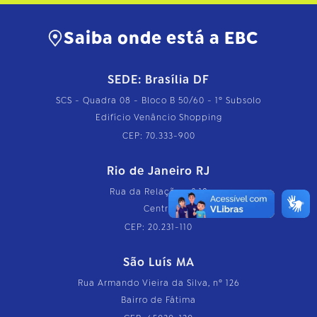
Saiba onde está a EBC
SEDE: Brasília DF
SCS - Quadra 08 - Bloco B 50/60 - 1º Subsolo
Edifício Venâncio Shopping
CEP: 70.333-900
Rio de Janeiro RJ
Rua da Relação, nº 18
Centro
CEP: 20.231-110
São Luís MA
Rua Armando Vieira da Silva, nº 126
Bairro de Fátima