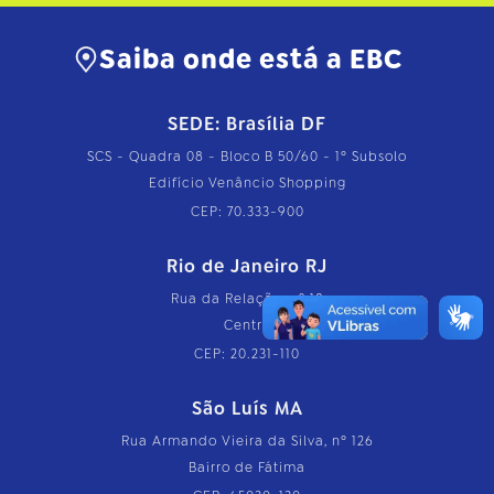
Saiba onde está a EBC
SEDE: Brasília DF
SCS - Quadra 08 - Bloco B 50/60 - 1º Subsolo
Edifício Venâncio Shopping
CEP: 70.333-900
Rio de Janeiro RJ
Rua da Relação, nº 18
Centro
CEP: 20.231-110
São Luís MA
Rua Armando Vieira da Silva, nº 126
Bairro de Fátima