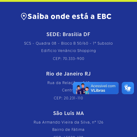
Saiba onde está a EBC
SEDE: Brasília DF
SCS - Quadra 08 - Bloco B 50/60 - 1º Subsolo
Edifício Venâncio Shopping
CEP: 70.333-900
Rio de Janeiro RJ
Rua da Relação, nº 18
Centro
CEP: 20.231-110
São Luís MA
Rua Armando Vieira da Silva, nº 126
Bairro de Fátima