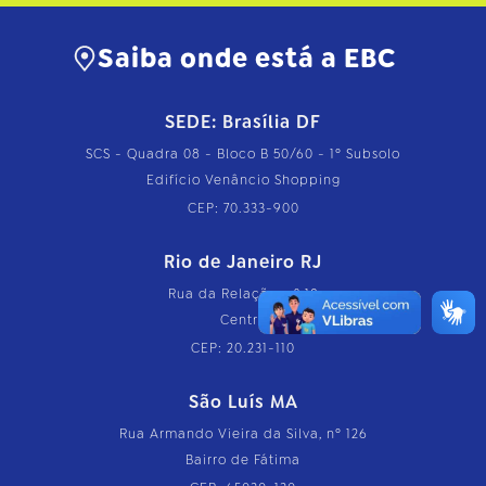
Saiba onde está a EBC
SEDE: Brasília DF
SCS - Quadra 08 - Bloco B 50/60 - 1º Subsolo
Edifício Venâncio Shopping
CEP: 70.333-900
Rio de Janeiro RJ
Rua da Relação, nº 18
Centro
CEP: 20.231-110
São Luís MA
Rua Armando Vieira da Silva, nº 126
Bairro de Fátima