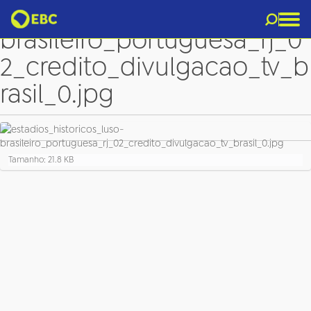
estadios_historicos_luso-
brasileiro_portuguesa_rj_0
2_credito_divulgacao_tv_b
rasil_0.jpg
C
Tamanho: 21.8 KB
l
i
q
u
e
p
a
r
a
v
e
r