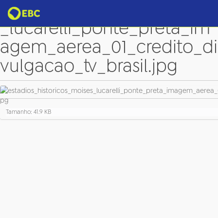
estadios_historicos_moises
_lucarelli_ponte_preta_im
agem_aerea_01_credito_di
vulgacao_tv_brasil.jpg
C
Tamanho: 41.9 KB
l
i
q
u
e
p
a
r
a
v
e
r