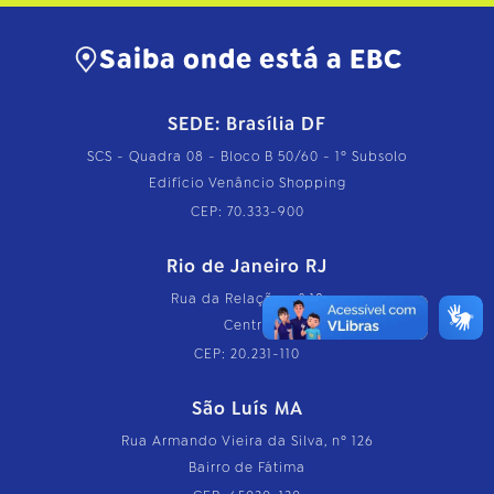
Saiba onde está a EBC
SEDE: Brasília DF
SCS - Quadra 08 - Bloco B 50/60 - 1º Subsolo
Edifício Venâncio Shopping
CEP: 70.333-900
Rio de Janeiro RJ
Rua da Relação, nº 18
Centro
CEP: 20.231-110
São Luís MA
Rua Armando Vieira da Silva, nº 126
Bairro de Fátima