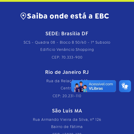
Saiba onde está a EBC
SEDE: Brasília DF
SCS - Quadra 08 - Bloco B 50/60 - 1º Subsolo
Edifício Venâncio Shopping
CEP: 70.333-900
Rio de Janeiro RJ
Rua da Relação, nº 18
Centro
CEP: 20.231-110
São Luís MA
Rua Armando Vieira da Silva, nº 126
Bairro de Fátima